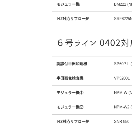
モジュラー機
BM221 (N
Ｎ2対応リフロー炉
SRF8225
６号ライン 0402対
認識付半田印刷機
SP60P-L 
半田画像検査機
VP5200L
モジュラー機①
NPM-W (N
モジュラー機②
NPM-W2 (
Ｎ2対応リフロー炉
SNR-85