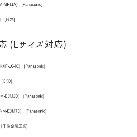
M-MF11A) [Panasonic]
N [鈴木]
応 (Lサイズ対応)
(KXF-1G4C) [Panasonic]
 [CKD]
M-EJM2D) [Panasonic]
NM-EJM7D) [Panasonic]
0 [千住金属工業]