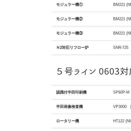
モジュラー機①
BM221 (N
モジュラー機②
BM221 (N
モジュラー機③
BM221 (N
Ｎ2対応リフロー炉
SNR-72
５号ライン 0603
認識付半田印刷機
SP60P-M 
半田画像検査機
VP3000 
ロータリー機
HT122 (N