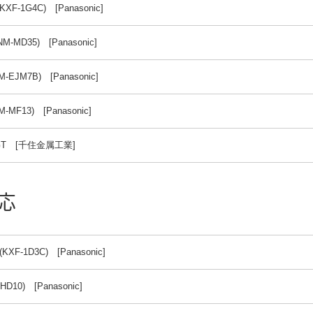
(KXF-1G4C) [Panasonic]
NM-MD35) [Panasonic]
M-EJM7B) [Panasonic]
M-MF13) [Panasonic]
0GT [千住金属工業]
対応
(KXF-1D3C) [Panasonic]
HD10) [Panasonic]