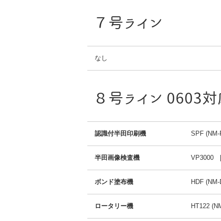
７号ライン
なし
８号ライン 0603
認識付半田印刷機
SPF (NM-
半田画像検査機
VP3000 
ボンド塗布機
HDF (NM-
ロータリー機
HT122 (N