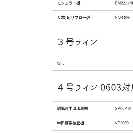
モジュラー機
BM221 (N
Ｎ2対応リフロー炉
SNR-82
３号ライン
なし
４号ライン 0603
認識付半田印刷機
SP60P-M 
半田画像検査機
VP3000 